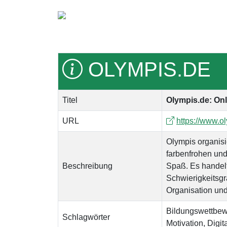
OLYMPIS.DE
Titel
Olympis.de: On
URL
https://www.o
Olympis organisi
farbenfrohen und
Beschreibung
Spaß. Es handelt
Schwierigkeitsgra
Organisation und
Bildungswettbewe
Schlagwörter
Motivation, Digi